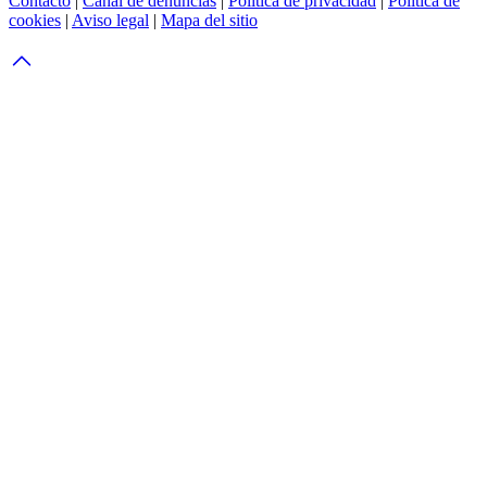
Contacto
|
Canal de denuncias
|
Política de privacidad
|
Política de
cookies
|
Aviso legal
|
Mapa del sitio