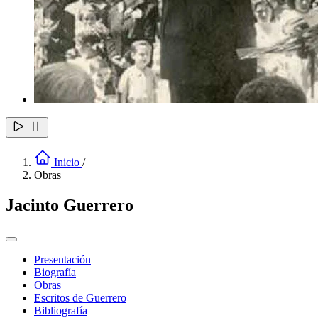
Inicio
/
Obras
Jacinto Guerrero
Presentación
Biografía
Obras
Escritos de Guerrero
Bibliografía