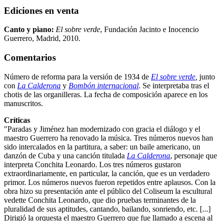
Ediciones en venta
Canto y piano:
El sobre verde
, Fundación Jacinto e Inocencio
Guerrero, Madrid, 2010.
Comentarios
Número de reforma para la versión de 1934 de
El sobre verde
,
junto
con
La Calderona
y
Bombón internacional
. Se interpretaba tras el
chotis de las organilleras. La fecha de composición aparece en los
manuscritos.
Críticas
"Paradas y Jiménez han modernizado con gracia el diálogo y el
maestro Guerrero ha renovado la música. Tres números nuevos han
sido intercalados en la partitura, a saber: un baile americano, un
danzón de Cuba y una canción titulada
La Calderona
, personaje que
interpreta Conchita Leonardo. Los tres números gustaron
extraordinariamente, en particular, la canción, que es un verdadero
primor. Los números nuevos fueron repetidos entre aplausos. Con la
obra hizo su presentación ante el público del Coliseum la escultural
vedette Conchita Leonardo, que dio pruebas terminantes de la
pluralidad de sus aptitudes, cantando, bailando, sonriendo, etc. [...]
Dirigió la orquesta el maestro Guerrero que fue llamado a escena al