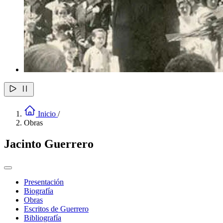
Inicio
/
Obras
Jacinto Guerrero
Presentación
Biografía
Obras
Escritos de Guerrero
Bibliografía