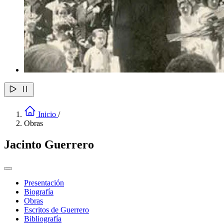
Inicio
/
Obras
Jacinto Guerrero
Presentación
Biografía
Obras
Escritos de Guerrero
Bibliografía