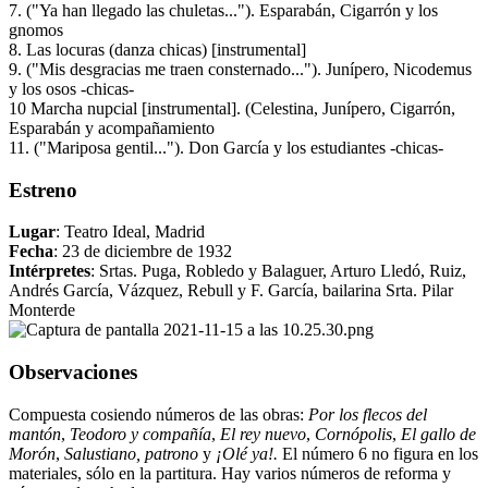
7. ("Ya han llegado las chuletas..."). Esparabán, Cigarrón y los
gnomos
8. Las locuras (danza chicas) [instrumental]
9. ("Mis desgracias me traen consternado..."). Junípero, Nicodemus
y los osos -chicas-
10 Marcha nupcial [instrumental]. (Celestina, Junípero, Cigarrón,
Esparabán y acompañamiento
11. ("Mariposa gentil..."). Don García y los estudiantes -chicas-
Estreno
Lugar
: Teatro Ideal, Madrid
Fecha
: 23 de diciembre de 1932
Intérpretes
: Srtas. Puga, Robledo y Balaguer, Arturo Lledó, Ruiz,
Andrés García, Vázquez, Rebull y F. García, bailarina Srta. Pilar
Monterde
Observaciones
Compuesta cosiendo números de las obras:
Por los flecos del
mantón
,
Teodoro y compañía
,
El rey nuevo
,
Cornópolis
,
El gallo de
Morón
,
Salustiano, patrono
y
¡Olé ya!.
El número 6 no figura en los
materiales, sólo en la partitura. Hay varios números de reforma y