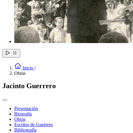
Inicio
/
Obras
Jacinto Guerrero
Presentación
Biografía
Obras
Escritos de Guerrero
Bibliografía