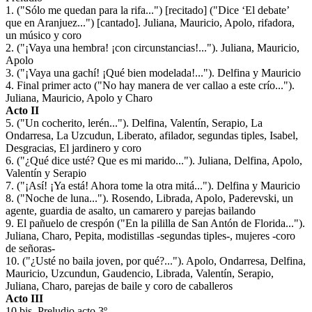
1. ("Sólo me quedan para la rifa...") [recitado] ("Dice ‘El debate’
que en Aranjuez...") [cantado]. Juliana, Mauricio, Apolo, rifadora,
un músico y coro
2. ("¡Vaya una hembra! ¡con circunstancias!..."). Juliana, Mauricio,
Apolo
3. ("¡Vaya una gachí! ¡Qué bien modelada!..."). Delfina y Mauricio
4. Final primer acto ("No hay manera de ver callao a este crío...").
Juliana, Mauricio, Apolo y Charo
Acto II
5. ("Un cocherito, lerén..."). Delfina, Valentín, Serapio, La
Ondarresa, La Uzcudun, Liberato, afilador, segundas tiples, Isabel,
Desgracias, El jardinero y coro
6. ("¿Qué dice usté? Que es mi marido..."). Juliana, Delfina, Apolo,
Valentín y Serapio
7. ("¡Así! ¡Ya está! Ahora tome la otra mitá..."). Delfina y Mauricio
8. ("Noche de luna..."). Rosendo, Librada, Apolo, Paderevski, un
agente, guardia de asalto, un camarero y parejas bailando
9. El pañuelo de crespón ("En la pililla de San Antón de Florida...").
Juliana, Charo, Pepita, modistillas -segundas tiples-, mujeres -coro
de señoras-
10. ("¿Usté no baila joven, por qué?..."). Apolo, Ondarresa, Delfina,
Mauricio, Uzcundun, Gaudencio, Librada, Valentín, Serapio,
Juliana, Charo, parejas de baile y coro de caballeros
Acto III
10 bis. Preludio acto 3º