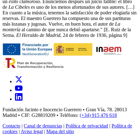
un
éxito clamoroso
. Enunciemos después un juicio falible: el libro
de
La Cibeles
es uno de los menos afortunados de sus autores. […]
En cuanto a la música, tenemos la satisfacción de poder elogiarla sin
reservas. El maestro Guerrero ha compuesto una de sus partituras
más lozanas y jugosas. Vuelve, en buen hora, el autor de
La
montería
al camino de que nunca debió apartarse." [E. Ruiz de la
Serna.
El Heraldo de Madrid
, 24 de febrero de 1936, página 9]
Fundación Jacinto e Inocencio Guerrero • Gran Vía, 78. 28013
Madrid • CIF: G28819209 • Teléfono:
(+34) 915 476 618
Contacto
|
Canal de denuncias
|
Política de privacidad
|
Política de
cookies
|
Aviso legal
|
Mapa del sitio