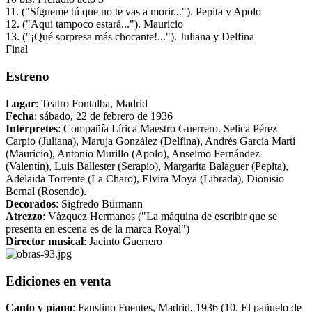
11. ("Sígueme tú que no te vas a morir..."). Pepita y Apolo
12. ("Aquí tampoco estará..."). Mauricio
13. ("¡Qué sorpresa más chocante!..."). Juliana y Delfina
Final
Estreno
Lugar
: Teatro Fontalba, Madrid
Fecha
: sábado, 22 de febrero de 1936
Intérpretes
: Compañía Lírica Maestro Guerrero. Selica Pérez
Carpio (Juliana), Maruja González (Delfina), Andrés García Martí
(Mauricio), Antonio Murillo (Apolo), Anselmo Fernández
(Valentín), Luis Ballester (Serapio), Margarita Balaguer (Pepita),
Adelaida Torrente (La Charo), Elvira Moya (Librada), Dionisio
Bernal (Rosendo).
Decorados
: Sigfredo Bürmann
Atrezzo
: Vázquez Hermanos ("La máquina de escribir que se
presenta en escena es de la marca Royal")
Director musical
: Jacinto Guerrero
Ediciones en venta
Canto y piano
: Faustino Fuentes, Madrid, 1936 (10. El pañuelo de