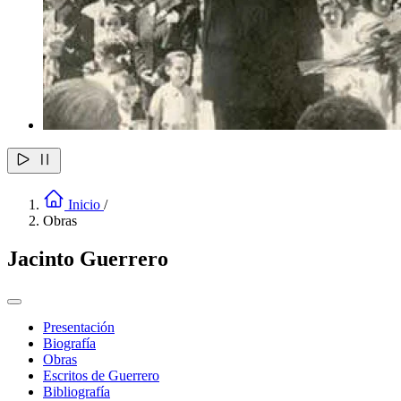
Inicio
/
Obras
Jacinto Guerrero
Presentación
Biografía
Obras
Escritos de Guerrero
Bibliografía