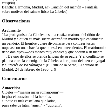
crespón)
Banda
: Harmonía, Madrid, s/f (Canción del mantón – Fantasía
sobre motivos del sainete lírico La Cibeles)
Observaciones
Argumento
"La protagonista -la Cibeles- es una castiza matrona del riñón de
Madrid y a quien su mala suerte acarreó un marido que es talmente
un pendejo. El hombre quiere divorciarse para contraer justas
nupcias con una chavala que no está en antecedentes. El matrimonio
tiene dos hijos —dos mozos muy cabales y que adoran a su madre
—. De uno de ellos se prenda la ídem de su padre. Y el conflicto se
plantea entre la enemiga de la Cibeles a la ruptura del lazo conyugal
y el interés de los vástagos." [E. Ruiz de la Serna, El heraldo de
Madrid, 24 de febrero de 1936, p. 9]
Comentarios
Autocrítica
Cibeles —"magna mater romanorum"—,
inspira el corazón del la heroína,
aunque es más castellana que latina,
pues sabe de latín: "amén" y "quórum".