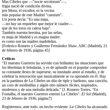
Mas Cibeles que —"nocte secolorum"—,
frigia nació de condición divina,
por Mena, el escultor, es la vecina
más popular de este Madrid "catorum".
Un poeta decía: "Es una maja,
—no hay un requiebro que mejor le cuadre—
que de los toros en calesa baja".
También nuestra heroína, por las señas,
es maja de Madrid y es magna madre:
es como son las madres madrileñas.
[Federico Romero y Guillermo Fernández Shaw. ABC (Madrid), 21
de febrero de 1936, página 45]
Críticas
"El maestro Guerrero ha servido con brillantez las situaciones que
los libretistas le brindaran, y es de aplaudir en el popular compositor
su constante deseo de superarse, su inusitado amor al estudio, y de
celebrar la renovación que musicalmente se va operando en él. Hay
en la partitura de La Cibeles un dúo de tiple y barítono, una canción,
un coro de modistillas y algún otro número fáciles, inspirados,
modernos y de una melodía delicada." [J. Romero Torres. "En
Fontalba, el maestro Guerrero estrenó La Cibeles".
El Sol
(Madrid),
23 de febrero de 1936, página7]
Registremos, ante todo, un hecho evidente:
La Cibeles
ha alcanzado