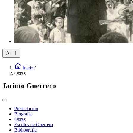
Inicio
/
Obras
Jacinto Guerrero
Presentación
Biografía
Obras
Escritos de Guerrero
Bibliografía