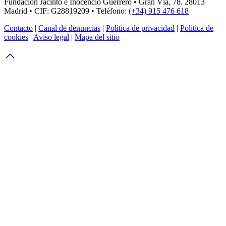
Fundación Jacinto e Inocencio Guerrero • Gran Vía, 78. 28013
Madrid • CIF: G28819209 • Teléfono:
(+34) 915 476 618
Contacto
|
Canal de denuncias
|
Política de privacidad
|
Política de
cookies
|
Aviso legal
|
Mapa del sitio