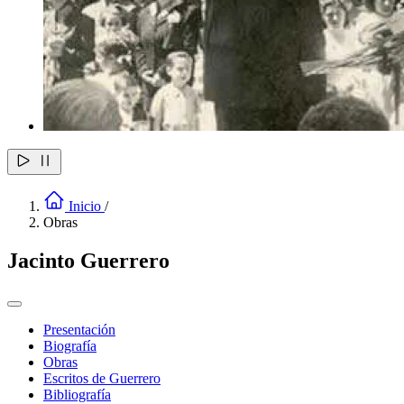
Inicio
/
Obras
Jacinto Guerrero
Presentación
Biografía
Obras
Escritos de Guerrero
Bibliografía